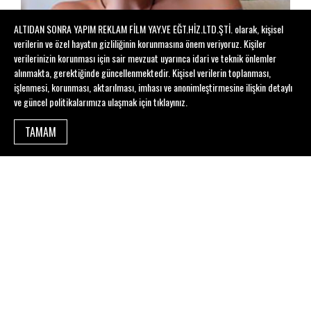
ALTIDAN SONRA YAPIM REKLAM FİLM YAY.VE EĞT.HİZ.LTD.ŞTİ. olarak, kişisel
verilerin ve özel hayatın gizliliğinin korunmasına önem veriyoruz. Kişiler
verilerinizin korunması için sair mevzuat uyarınca idari ve teknik önlemler
alınmakta, gerektiğinde güncellenmektedir. Kişisel verilerin toplanması,
işlenmesi, korunması, aktarılması, imhası ve anonimleştirmesine ilişkin detaylı
ve güncel politikalarımıza ulaşmak için
tıklayınız
.
TAMAM
BÜŞRA TARÇILAR EROL
Çocuk kitabı yazarı, çevirmen, editör ve uzman klinik psikolog.
Lisansını İstanbul Bilgi Üniversitesi Psikoloji bölümünde,
uzmanlığını ise Bahçeşehir Üniversitesi Klinik Psikoloji
bölümünde “Okullarda Zorbalık” konulu tezi ile tamamlamıştır.
2011-2016 aralığında Arkabahçe Psikoloji’de çocuk ve
ergenlerle psikoterapi çalışmalarını sürdürmüştür. Anne –
bebek atölyelerinin yapıldığı Atölye 5 Nişantaşı’na danışmanlık
vermektedir. Hali hazırda Varoluşçu Akademi’de yetişkin