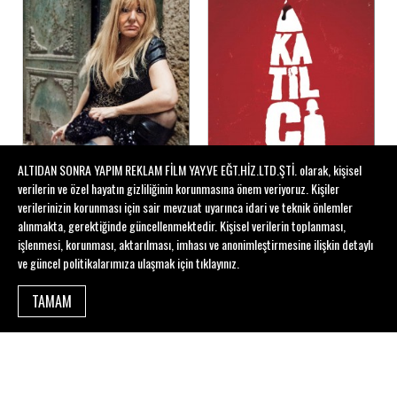
ALTIDAN SONRA YAPIM REKLAM FİLM YAY.VE EĞT.HİZ.LTD.ŞTİ. olarak, kişisel
verilerin ve özel hayatın gizliliğinin korunmasına önem veriyoruz. Kişiler
verilerinizin korunması için sair mevzuat uyarınca idari ve teknik önlemler
alınmakta, gerektiğinde güncellenmektedir. Kişisel verilerin toplanması,
işlenmesi, korunması, aktarılması, imhası ve anonimleştirmesine ilişkin detaylı
KIMSENIN ÖLMEDIĞI BIR GÜNÜN ERTESIYDI
KATILCILIK
ve güncel politikalarımıza ulaşmak için
tıklayınız
.
TAMAM