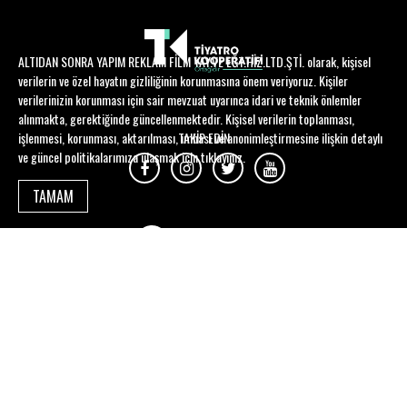
ALTIDAN SONRA YAPIM REKLAM FİLM YAY.VE EĞT.HİZ.LTD.ŞTİ. olarak, kişisel
verilerin ve özel hayatın gizliliğinin korunmasına önem veriyoruz. Kişiler
verilerinizin korunması için sair mevzuat uyarınca idari ve teknik önlemler
alınmakta, gerektiğinde güncellenmektedir. Kişisel verilerin toplanması,
işlenmesi, korunması, aktarılması, imhası ve anonimleştirmesine ilişkin detaylı
TAKİP EDİN
ve güncel politikalarımıza ulaşmak için
tıklayınız
.
TAMAM
Kumbaracı50 © 2026 - Tüm Hakları Saklıdır | Tasarım ve altyapı hizmetleri
tiyatrolar.com.tr tarafından sağlanmaktadır.
Bu web sayfasında yüksek güvenlikli 2048-bit SSL kullanılmaktadır