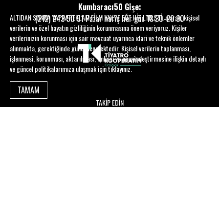
Kumbaracı50 Gişe:
ALTIDAN SONRA YAPIM REKLAM FİLM YAY.VE EĞT.HİZ.LTD.ŞTİ. olarak, kişisel
(212) 243 50 51
Pazar hariç her gün 18:30-20:30
verilerin ve özel hayatın gizliliğinin korunmasına önem veriyoruz. Kişiler
verilerinizin korunması için sair mevzuat uyarınca idari ve teknik önlemler
alınmakta, gerektiğinde güncellenmektedir. Kişisel verilerin toplanması,
işlenmesi, korunması, aktarılması, imhası ve anonimleştirmesine ilişkin detaylı
ve güncel politikalarımıza ulaşmak için
tıklayınız
.
TAMAM
TAKİP EDİN
Kumbaracı50 © 2026 - Tüm Hakları Saklıdır | Tasarım ve altyapı hizmetleri