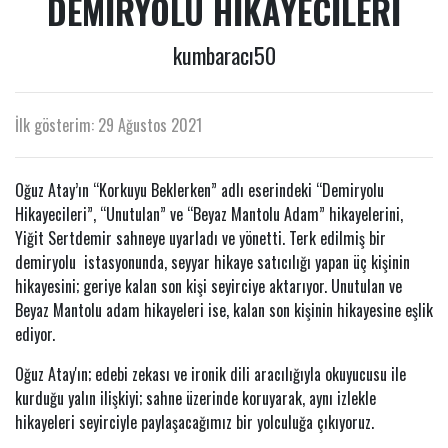
DEMIRYOLU HIKAYECILERI
kumbaracı50
İlk gösterim: 29 Ağustos 2021
Oğuz Atay’ın “Korkuyu Beklerken” adlı eserindeki “Demiryolu
Hikayecileri”, “Unutulan” ve “Beyaz Mantolu Adam” hikayelerini,
Yiğit Sertdemir sahneye uyarladı ve yönetti. Terk edilmiş bir
demiryolu istasyonunda, seyyar hikaye satıcılığı yapan üç kişinin
hikayesini; geriye kalan son kişi seyirciye aktarıyor. Unutulan ve
Beyaz Mantolu adam hikayeleri ise, kalan son kişinin hikayesine eşlik
ediyor.
Oğuz Atay'ın; edebi zekası ve ironik dili aracılığıyla okuyucusu ile
kurduğu yalın ilişkiyi; sahne üzerinde koruyarak, aynı izlekle
hikayeleri seyirciyle paylaşacağımız bir yolculuğa çıkıyoruz.