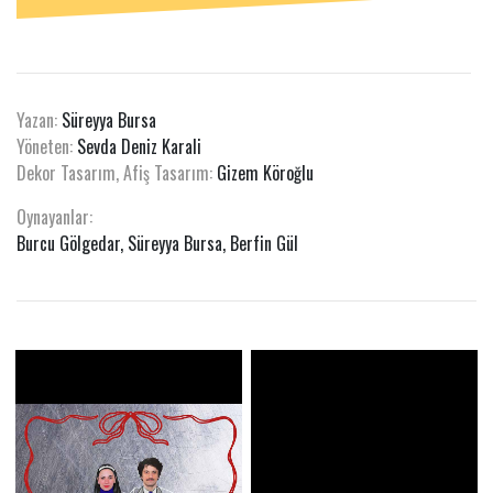
Yazan:
Süreyya Bursa
Yöneten:
Sevda Deniz Karali
Dekor Tasarım, Afiş Tasarım:
Gizem Köroğlu
Oynayanlar:
Burcu Gölgedar, Süreyya Bursa, Berfin Gül