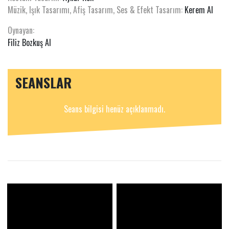
Müzik, Işık Tasarımı, Afiş Tasarım, Ses & Efekt Tasarım:
Kerem Al
Oynayan:
Filiz Bozkuş Al
SEANSLAR
Seans bilgisi henüz açıklanmadı.