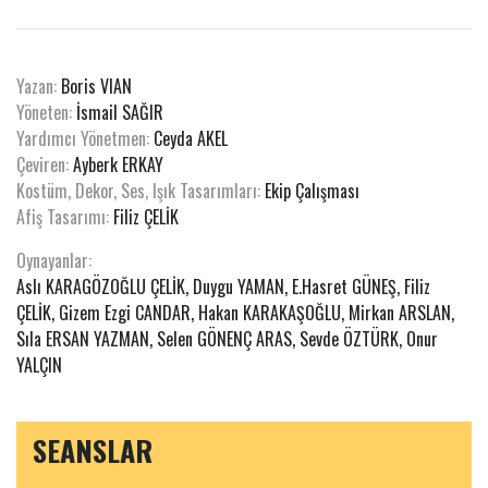
Yazan:
Boris VIAN
Yöneten:
İsmail SAĞIR
Yardımcı Yönetmen:
Ceyda AKEL
Çeviren:
Ayberk ERKAY
Kostüm, Dekor, Ses, Işık Tasarımları:
Ekip Çalışması
Afiş Tasarımı:
Filiz ÇELİK
Oynayanlar:
Aslı KARAGÖZOĞLU ÇELİK, Duygu YAMAN, E.Hasret GÜNEŞ, Filiz
ÇELİK, Gizem Ezgi CANDAR, Hakan KARAKAŞOĞLU, Mirkan ARSLAN,
Sıla ERSAN YAZMAN, Selen GÖNENÇ ARAS, Sevde ÖZTÜRK, Onur
YALÇIN
SEANSLAR