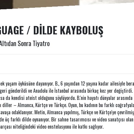
GUAGE / DILDE KAYBOLUŞ
Altıdan Sonra Tiyatro
çek yaşam öyküsüne dayanıyor. B., 6 yaşından 12 yaşına kadar ailesiyle ber
eri gönderildi ve Anadolu ile İstanbul arasında birkaç kez yer değiştirdi.
lsa da kendisi ateist olduğunu söylüyordu. B.'nin hayatı dünyalar arasında 
lı diller – Almanca, Kürtçe ve Türkçe. Oyun, bu kadının bu farklı coğrafyal
 savaşa odaklanıyor. Metin, Almanca yapılmış, Türkçe ve Kürtçe'ye çevrilmi
de üç farklı dilde oynanıyor. Bir sahne tasarımcısı ve video sanatçısı olan
rçası niteliğindeki video enstelasyonu ile katkı sağlıyor.