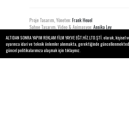
Proje Tasarım, Yöneten:
Frank Heuel
Sahne Tasarım, Video & Animasyon:
Annika Ley
Yönetmen Yardımcısı:
Ceyda Gönen
ALTIDAN SONRA YAPIM REKLAM FİLM YAY.VE EĞT.HİZ.LTD.ŞTİ. olarak, kişisel veri
uyarınca idari ve teknik önlemler alınmakta, gerektiğinde güncellenmektedir. 
Oynayanlar:
güncel politikalarımıza ulaşmak için
tıklayınız
.
Berfin Zenderlioğlu, Gülhan Kadim, Laila Nielsen