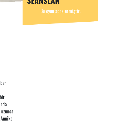
SEANSLAR
Bu oyun sona ermiştir.
aber
bir
arda
ş uzunca
 Annika