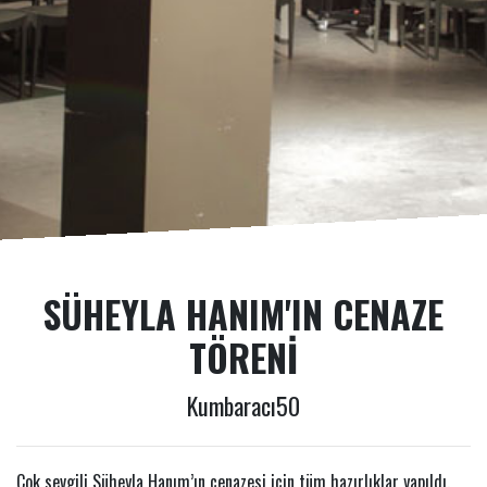
SÜHEYLA HANIM'IN CENAZE
TÖRENI
Kumbaracı50
Çok sevgili Süheyla Hanım’ın cenazesi için tüm hazırlıklar yapıldı.