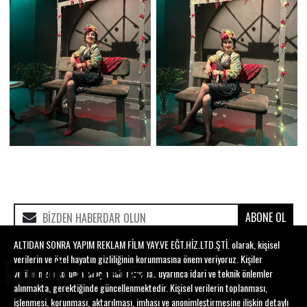
ABONE OL
ALTIDAN SONRA YAPIM REKLAM FİLM YAY.VE EĞT.HİZ.LTD.ŞTİ. olarak, kişisel
verilerin ve özel hayatın gizliliğinin korunmasına önem veriyoruz. Kişiler
verilerinizin korunması için sair mevzuat uyarınca idari ve teknik önlemler
alınmakta, gerektiğinde güncellenmektedir. Kişisel verilerin toplanması,
işlenmesi, korunması, aktarılması, imhası ve anonimleştirmesine ilişkin detaylı