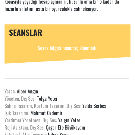
kocasıyla yaşadığı hesaplaşmanın , hüzünlü ama bir o kadar da
huzurlu anlatımı usta bir oyunculukla sahneleniyor.
SEANSLAR
Seans bilgisi henüz açıklanmadı.
Yazan:
Alper Angın
Yöneten, Dış Ses:
Tolga Yeter
Sahne Tasarım, Kostüm Tasarım, Dış Ses:
Yelda Serbes
Işık Tasarımı:
Mahmut Özdemir
Yardımcı Yönetmen, Dış Ses:
Yalgın Yeter
Reji Asistanı, Dış Ses:
Çağan Efe Büyükaydın
Fotoğraf, Afiş Tasarım:
Nihan Şenol