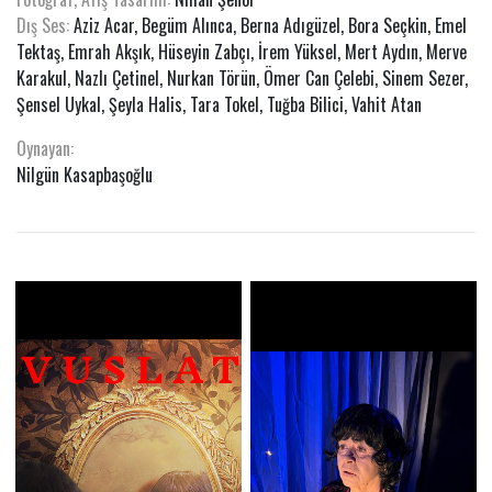
Dış Ses:
Aziz Acar, Begüm Alınca, Berna Adıgüzel, Bora Seçkin, Emel
Tektaş, Emrah Akşık, Hüseyin Zabçı, İrem Yüksel, Mert Aydın, Merve
Karakul, Nazlı Çetinel, Nurkan Törün, Ömer Can Çelebi, Sinem Sezer,
Şensel Uykal, Şeyla Halis, Tara Tokel, Tuğba Bilici, Vahit Atan
Oynayan:
Nilgün Kasapbaşoğlu