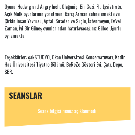
Oyunu, Hedwig and Angry Inch, Olağaniçi Bir Gezi, Flu Lysistrata,
Açık Mülk oyunlarının yönetmeni Barış Arman sahnelemekte ve
Çirkin insan Yavrusu, Aptal, Sıradan ve Suçlu, İstenmeyen, Ev’vel
Zaman, İyi Bir Güneş oyunlarından hatırlayacağınız Gülce Uğurlu
oynamakta.
Teşekkürler: çakSTÜDYO, Okan Üniversitesi Konservatuvarı, Kadir
Has Üniversitesi Tiyatro Bölümü, BeReZe Gösteri Evi, Çatı, Depo,
SBR.
SEANSLAR
Seans bilgisi henüz açıklanmadı.