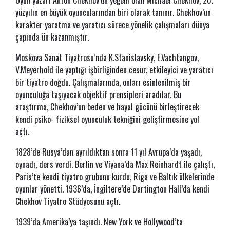
Oyun yazarı Anton Chekhov’un yeğeni olan Michael Chekhov, 20.
yüzyılın en büyük oyuncularından biri olarak tanınır. Chekhov’un
karakter yaratma ve yaratıcı sürece yönelik çalışmaları dünya
çapında ün kazanmıştır.
Moskova Sanat Tiyatrosu’nda K.Stanislavsky, E.Vachtangov,
V.Meyerhold ile yaptığı işbirliğinden cesur, etkileyici ve yaratıcı
bir tiyatro doğdu. Çalışmalarında, onları esinlenilmiş bir
oyunculuğa taşıyacak objektif prensipleri aradılar. Bu
araştırma, Chekhov’un beden ve hayal gücünü birleştirecek
kendi psiko- fiziksel oyunculuk tekniğini geliştirmesine yol
açtı.
1828’de Rusya’dan ayrıldıktan sonra 11 yıl Avrupa’da yaşadı,
oynadı, ders verdi. Berlin ve Viyana’da Max Reinhardt ile çalıştı,
Paris’te kendi tiyatro grubunu kurdu, Riga ve Baltık ülkelerinde
oyunlar yönetti. 1936’da, İngiltere’de Dartington Hall’da kendi
Chekhov Tiyatro Stüdyosunu açtı.
1939’da Amerika’ya taşındı. New York ve Hollywood’ta