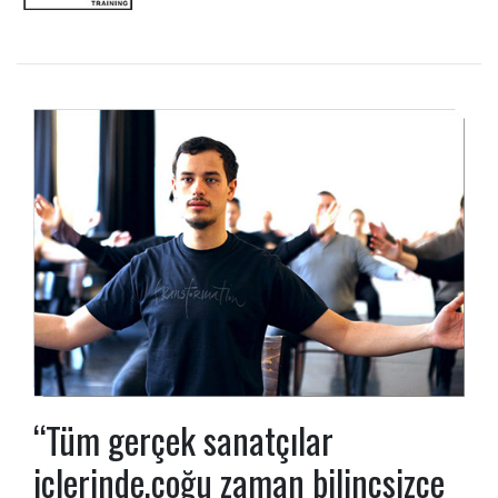
“Tüm gerçek sanatçılar
içlerinde,çoğu zaman bilinçsizce