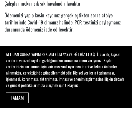
Çalışılan mekan sık sık havalandırılacaktır.
Ödemenizi yapıp kesin kaydınız gerçekleştikten sonra atölye
tarihlerinde Covid-19 olmanız halinde, PCR testinizi paylaşmanız
durumunda ödemeniz iade edilecektir.
Eğitmen Kadrosu
ALTIDAN SONRA YAPIM REKLAM FİLM YAY.VE EĞT.HİZ.LTD.ŞTİ. olarak, kişisel
verilerin ve özel hayatın gizliliğinin korunmasına önem veriyoruz. Kişiler
verilerinizin korunması için sair mevzuat uyarınca idari ve teknik önlemler
alınmakta, gerektiğinde güncellenmektedir. Kişisel verilerin toplanması,
işlenmesi, korunması, aktarılması, imhası ve anonimleştirmesine ilişkin detaylı
ve güncel politikalarımıza ulaşmak için
tıklayınız
.
TAMAM