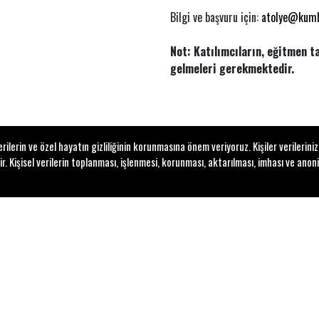
Bilgi ve başvuru için:
atolye@kumb
Not: Katılımcıların, eğitmen 
gelmeleri gerekmektedir.
lerin ve özel hayatın gizliliğinin korunmasına önem veriyoruz. Kişiler verilerini
Kişisel verilerin toplanması, işlenmesi, korunması, aktarılması, imhası ve anoni
Yiğit Sertdemir
1979’da İzmir’de doğdu. Fen Lisesi’ni 1995 yılında bitirdikten so
geldi. İTÜ’de tiyatro ile uğraşırken, mühendislik eğitimiyle amatö