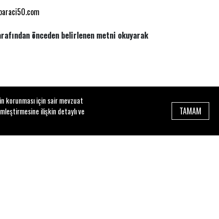
araci50.com
tarafından önceden belirlenen metni okuyarak
zin korunması için sair mevzuat
TAMAM
mleştirmesine ilişkin detaylı ve
nra, İTÜ’de Makine Mühendisliği okumak için İstanbul’a
r olarak ilgilendi. 1998 yılında, ilk oyun denemesi olan