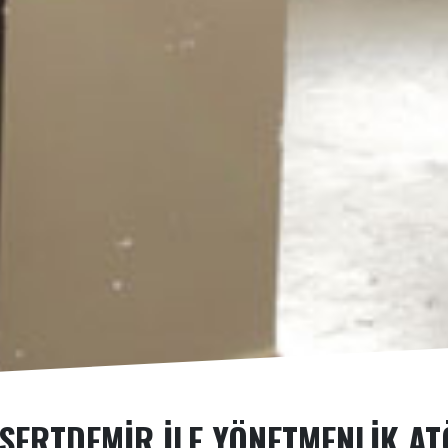
 SERTDEMIR İLE YÖNETMENLIK AT