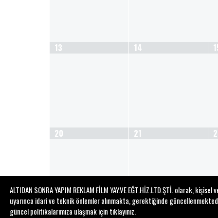
13
14
1
20
21
2
ALTIDAN SONRA YAPIM REKLAM FİLM YAY.VE EĞT.HİZ.LTD.ŞTİ. olarak, kişisel veri
uyarınca idari ve teknik önlemler alınmakta, gerektiğinde güncellenmektedir. 
güncel politikalarımıza ulaşmak için
tıklayınız
.