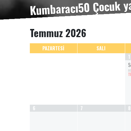
Temmuz 2026
PAZARTESİ
SALI
1
S
o
T
6
7
8