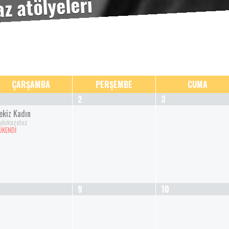
ÇARŞAMBA
PERŞEMBE
CUMA
2
3
ekiz Kadın
ndokuzotuz
ÜKENDİ
9
10