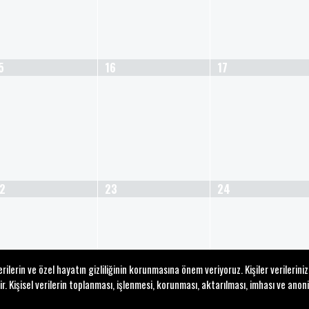
5
16
17
2
23
24
lerin ve özel hayatın gizliliğinin korunmasına önem veriyoruz. Kişiler verilerini
Kişisel verilerin toplanması, işlenmesi, korunması, aktarılması, imhası ve anoni