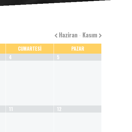
Haziran
-
Kasım
CUMARTESİ
PAZAR
4
5
11
12