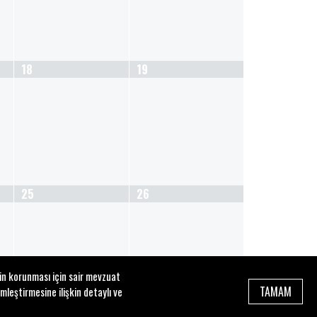
18
19
25
26
zin korunması için sair mevzuat
TAMAM
mleştirmesine ilişkin detaylı ve