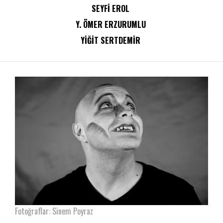
SEYFI EROL
Y. ÖMER ERZURUMLU
YIĞIT SERTDEMIR
Fotoğraflar: Sinem Poyraz