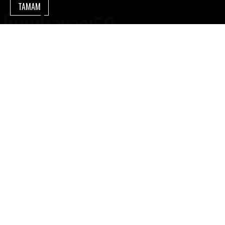
TAMAM
Kumbaracı50 Gişe:
(212) 243 50 51
Pazar hariç her gün 18:30-20:30
TAKİP EDİN