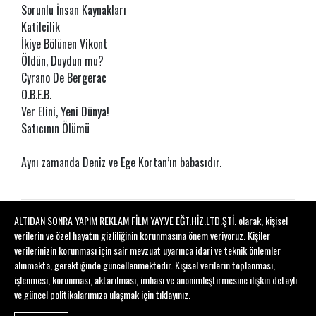
Sorunlu İnsan Kaynakları
Katilcilik
İkiye Bölünen Vikont
Öldün, Duydun mu?
Cyrano De Bergerac
O.B.E.B.
Ver Elini, Yeni Dünya!
Satıcının Ölümü
Aynı zamanda Deniz ve Ege Kortan’ın babasıdır.
ALTIDAN SONRA YAPIM REKLAM FİLM YAY.VE EĞT.HİZ.LTD.ŞTİ. olarak, kişisel
verilerin ve özel hayatın gizliliğinin korunmasına önem veriyoruz. Kişiler
verilerinizin korunması için sair mevzuat uyarınca idari ve teknik önlemler
alınmakta, gerektiğinde güncellenmektedir. Kişisel verilerin toplanması,
işlenmesi, korunması, aktarılması, imhası ve anonimleştirmesine ilişkin detaylı
ABONE OL
ve güncel politikalarımıza ulaşmak için
tıklayınız
.