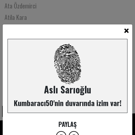
Ata Özdemirci
Atila Kara
×
Ayben Aydoğan
Aybeniz Ece Uçan
Ayberk Tarcin
Ayça Altuğ
Aygen Tezcan
Ayla Çınaroğlu
Aslı Sarıoğlu
ABONE OL
Aylin Alıveren
Kumbaracı50'nin duvarında izim var!
Ayse Erktin
Aysel Sakarya
PAYLAŞ
Aysim Altay