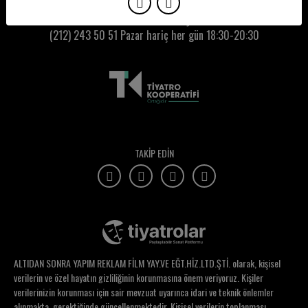
Aysu Nalbant Özkan
Kumbaracı50 Gişe:
(212) 243 50 51
Pazar hariç her gün 18:30-20:30
Aysun Kala
Ayşe Caner
Ayşe Erbulak
Ayşe Işıl Akyol
Ayşe Lebriz Berkem
TAKİP EDİN
Ayşe Mutlu Sonbahar
Ayşe Müge Gerdan
Ayşe Uzun
Ayşecan Özen
ALTIDAN SONRA YAPIM REKLAM FİLM YAY.VE EĞT.HİZ.LTD.ŞTİ. olarak, kişisel
Ayşegül Akbudak
verilerin ve özel hayatın gizliliğinin korunmasına önem veriyoruz. Kişiler
verilerinizin korunması için sair mevzuat uyarınca idari ve teknik önlemler
Ayşegül Cenebağı
alınmakta, gerektiğinde güncellenmektedir. Kişisel verilerin toplanması,