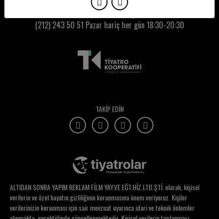
İkbal Polat
Kumbaracı50 Gişe:
(212) 243 50 51
Pazar hariç her gün 18:30-20:30
İklil Şanal
İlhan Beyoğlu
İlhan Sadıkoğlu
İlkay Postoğlu
İlkcan Kavi
TAKİP EDİN
İlke Elgün
İlker Karabulut
İlker Karataş
İnanç İleri
ALTIDAN SONRA YAPIM REKLAM FİLM YAY.VE EĞT.HİZ.LTD.ŞTİ. olarak, kişisel
İnci Bilaloğlu
verilerin ve özel hayatın gizliliğinin korunmasına önem veriyoruz. Kişiler
verilerinizin korunması için sair mevzuat uyarınca idari ve teknik önlemler
İpek Avcı
alınmakta, gerektiğinde güncellenmektedir. Kişisel verilerin toplanması,