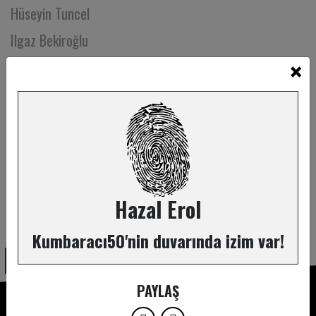
Hüseyin Tuncel
Ilgaz Bekiroğlu
×
Iraz Yöntem
Irmak Özer
Işıl Narmanlı
Itır Erhart
Itır Karabulut
İbrahim Köse
Hazal Erol
ABONE OL
İbrahim Engin Kılıç
Kumbaracı50'nin duvarında izim var!
İbrahim Özgür Çiçek
İbrahim Selim
PAYLAŞ
İdil Acim