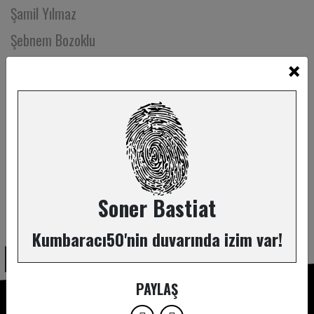
Şamil Yılmaz
Şebnem Bozoklu
×
Şehsuvar Aktaş
Şenay Gürler
Şevki Güney
Şevval Damla Kaya
Şirin Vatan
Şöhret Hantal
Soner Bastiat
ABONE OL
Şölen Özkan
Kumbaracı50'nin duvarında izim var!
Şule Demirel
Tankut Yıldız
PAYLAŞ
Tansu Sönmez