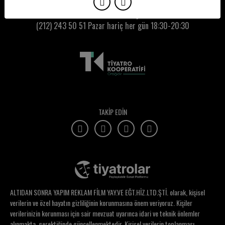
Tarık Volkan Cengen
Kumbaracı50 Gişe:
(212) 243 50 51
Pazar hariç her gün 18:30-20:30
Tilbe Saran
Timuçin Gürer
Timur Erbil
Tiyatro Alesta
Tiyatro Martı
TAKİP EDİN
Tiyatrokare
Tolga Burçak
Tuba Ayhan
Tuğba İyigün
ALTIDAN SONRA YAPIM REKLAM FİLM YAY.VE EĞT.HİZ.LTD.ŞTİ. olarak, kişisel
Tuğçe Bilgin
verilerin ve özel hayatın gizliliğinin korunmasına önem veriyoruz. Kişiler
verilerinizin korunması için sair mevzuat uyarınca idari ve teknik önlemler
Tuğçe Ceylan
alınmakta, gerektiğinde güncellenmektedir. Kişisel verilerin toplanması,