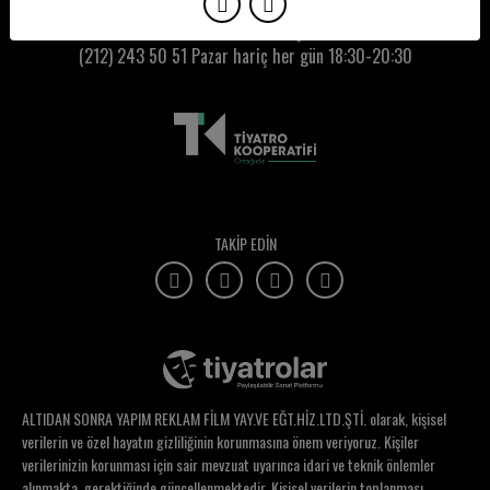
Kumbaracı50 Gişe:
(212) 243 50 51
Pazar hariç her gün 18:30-20:30
TAKİP EDİN
ALTIDAN SONRA YAPIM REKLAM FİLM YAY.VE EĞT.HİZ.LTD.ŞTİ. olarak, kişisel
verilerin ve özel hayatın gizliliğinin korunmasına önem veriyoruz. Kişiler
verilerinizin korunması için sair mevzuat uyarınca idari ve teknik önlemler
alınmakta, gerektiğinde güncellenmektedir. Kişisel verilerin toplanması,