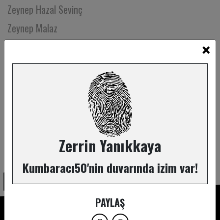
Zeynep Hazal Sevinç
Zeynep Malaz
×
Zeynep Mazıcı
Zeynep Okan
Zeynep Ünal
Ziya Demirel
Zühre Küçükbezirci
Zerrin Yanıkkaya
ABONE OL
Kumbaracı50'nin duvarında izim var!
PAYLAŞ