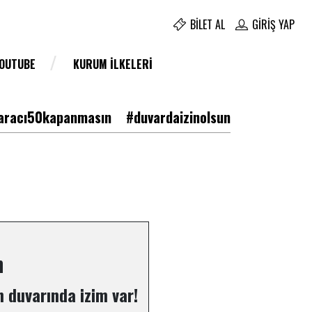
BILET AL
GIRIŞ YAP
YOUTUBE
KURUM İLKELERI
racı50kapanmasın
#duvardaizinolsun
n
 duvarında izim var!