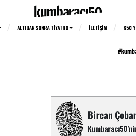
ALTIDAN SONRA TIYATRO
İLETIŞIM
K50 
#kumba
Bircan Çoba
Kumbaracı50'nin