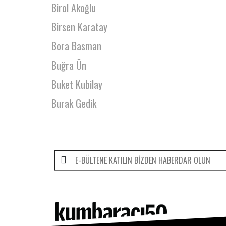
Birol Akoğlu
Birsen Karatay
Bora Basman
Buğra Ün
Buket Kubilay
Burak Gedik
Burak Köker
Burcu Akın Öztemel
Burcu Alpaslan
Burcu Bilen
Burcu Firdevs Demirağ
Burcu Halaçoğlu