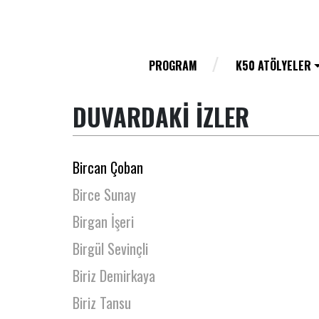
Beyhan Büyükyıldız
Bige Önal
Bilge Ceydilek
PROGRAM
K50 ATÖLYELER
Bilge İyibozkurt
DUVARDAKİ İZLER
Bilgen Tamakan
Binnaz Akgül
Bircan Çoban
Birce Sunay
Birgan İşeri
Birgül Sevinçli
Biriz Demirkaya
Biriz Tansu