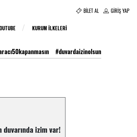
BILET AL
GIRIŞ YAP
YOUTUBE
KURUM İLKELERI
racı50kapanmasın
#duvardaizinolsun
 duvarında izim var!