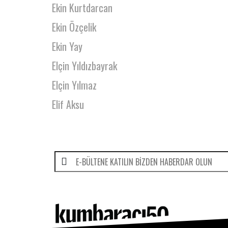
Ekin Kurtdarcan
Ekin Özçelik
Ekin Yay
Elçin Yıldızbayrak
Elçin Yılmaz
Elif Aksu
Elif Altınsapan
Elif Cışkunçay
Elif Güven
Elif Hayta
Elif İpek Akkaya
Elif Kurt