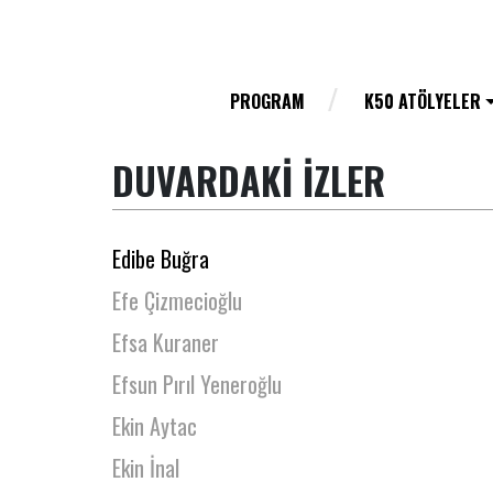
Ece Nesli Korkmaz
Eda Akalın
Eda Geven
PROGRAM
K50 ATÖLYELER
Eda Mimaroğlu
DUVARDAKİ İZLER
Eda Naz Gökdemir
Eda Tanrıverdi
Edibe Buğra
Efe Çizmecioğlu
Efsa Kuraner
Efsun Pırıl Yeneroğlu
Ekin Aytac
Ekin İnal