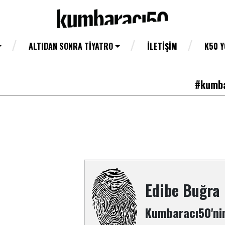
ALTIDAN SONRA TIYATRO
İLETIŞIM
K50 
#kumba
Edibe Buğra
Kumbaracı50'nin