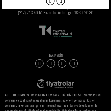
Gaye Yalçın
Kumbaracı50 Gişe:
(212) 243 50 51
Pazar hariç her gün 18:30-20:30
Gencay Gedik Çoban
Gencer Özkazman
Gizem Çakır Yeşil
Gizem Sarı
Gökçe Erdoğan
TAKİP EDİN
Gökçe Özder
Gökçe Saygın Batista
Gökçe Sevimli
Gökhan Gürün
ALTIDAN SONRA YAPIM REKLAM FİLM YAY.VE EĞT.HİZ.LTD.ŞTİ. olarak, kişisel
Görgün Taner
verilerin ve özel hayatın gizliliğinin korunmasına önem veriyoruz. Kişiler
verilerinizin korunması için sair mevzuat uyarınca idari ve teknik önlemler
Gözde Aral Ocak
alınmakta, gerektiğinde güncellenmektedir. Kişisel verilerin toplanması,