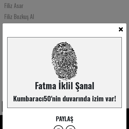
Filiz Asar
Filiz Bozkuş Al
×
Filiz Karahasanoğlu
Filiz Mehmetoğlu
Filiz Uygun
Filiz Uzuner
Film Hafızası
Funda Çetintaş
Fatma İklil Şanal
ABONE OL
Funda Oğuz
Kumbaracı50'nin duvarında izim var!
Funda Sarıcı
Gamze Esmail
PAYLAŞ
Gamze Gorur