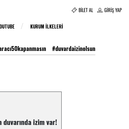
BILET AL
GIRIŞ YAP
YOUTUBE
KURUM İLKELERI
racı50kapanmasın
#duvardaizinolsun
 duvarında izim var!