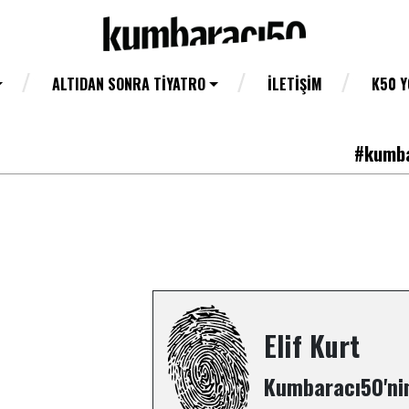
ALTIDAN SONRA TIYATRO
İLETIŞIM
K50 
#kumba
Elif Kurt
Kumbaracı50'nin