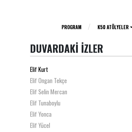
Elif Aksu
Elif Altınsapan
Elif Cışkunçay
PROGRAM
K50 ATÖLYELER
Elif Güven
DUVARDAKİ İZLER
Elif Hayta
Elif İpek Akkaya
Elif Kurt
Elif Ongan Tekçe
Elif Selin Mercan
Elif Tunaboylu
Elif Yonca
Elif Yücel