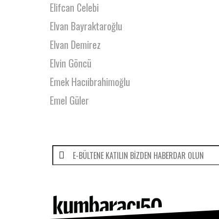
Elifcan Celebi
Elvan Bayraktaroğlu
Elvan Demirez
Elvin Göncü
Emek Hacıibrahimoğlu
Emel Güler
Emin Süme
Emir Tekin
Emre Bayer
Emre Can Kara
Emre Cosar
Emre Coşkun