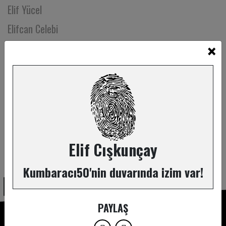
Elif Yücel
Elifcan Celebi
×
Elvan Bayraktaroğlu
Elvan Demirez
Elvin Göncü
Emek Hacıibrahimoğlu
Emel Güler
Emin Süme
Elif Cışkunçay
ABONE OL
Emir Tekin
Kumbaracı50'nin duvarında izim var!
Emre Bayer
Emre Can Kara
PAYLAŞ
Emre Cosar