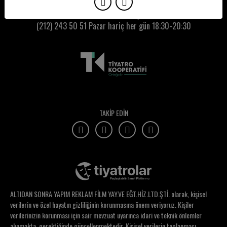
Emre Coşkun
Kumbaracı50 Gişe:
(212) 243 50 51
Pazar hariç her gün 18:30-20:30
Emre Durma
Emre Karaman
Enes Has
Erdem Aydınlı
Erdem Gürbüz
TAKİP EDİN
Erdem Onol
Erdem Öztürk
Eren Babataş
Ergun Uglu
ALTIDAN SONRA YAPIM REKLAM FİLM YAY.VE EĞT.HİZ.LTD.ŞTİ. olarak, kişisel
Erhan Karamehmetoğlu
verilerin ve özel hayatın gizliliğinin korunmasına önem veriyoruz. Kişiler
verilerinizin korunması için sair mevzuat uyarınca idari ve teknik önlemler
Erhan Tamur
alınmakta, gerektiğinde güncellenmektedir. Kişisel verilerin toplanması,