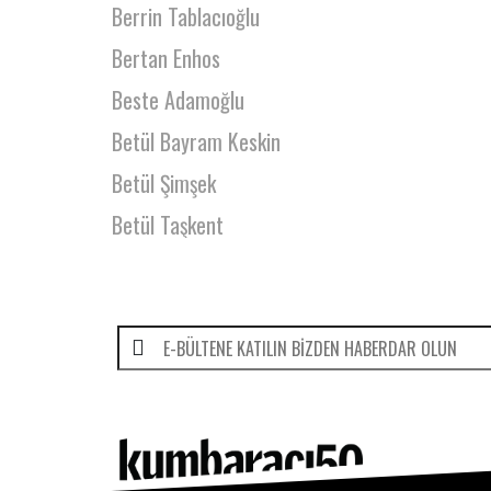
Berrin Tablacıoğlu
Bertan Enhos
Beste Adamoğlu
Betül Bayram Keskin
Betül Şimşek
Betül Taşkent
Beyhan Büyükyıldız
Bige Önal
Bilge Ceydilek
Bilge İyibozkurt
Bilgen Tamakan
Binnaz Akgül