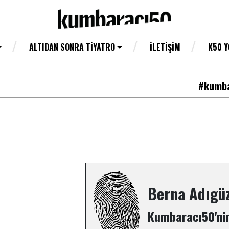
ALTIDAN SONRA TIYATRO
İLETIŞIM
K50 
#kumba
Berna Adıgüz
Kumbaracı50'nin