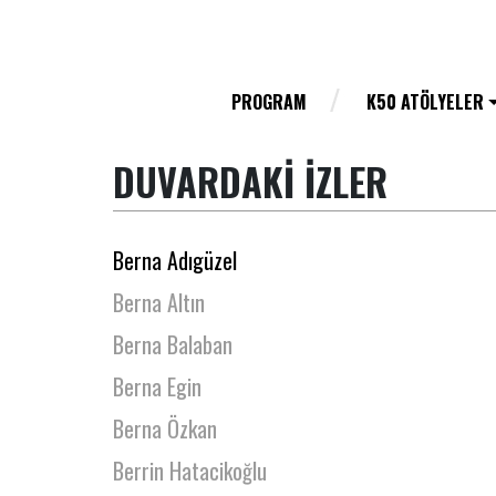
Bengi Özboyacı
Bensu Güneş Orhunöz
Berivan Ersönmez
PROGRAM
K50 ATÖLYELER
Berk Arda Yurdakul
DUVARDAKİ İZLER
Berkay Ateş
Berkay Bozkurt
Berna Adıgüzel
Berna Altın
Berna Balaban
Berna Egin
Berna Özkan
Berrin Hatacikoğlu