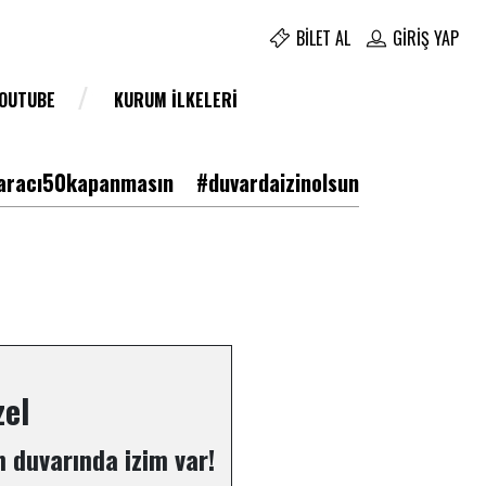
BILET AL
GIRIŞ YAP
YOUTUBE
KURUM İLKELERI
racı50kapanmasın
#duvardaizinolsun
el
 duvarında izim var!