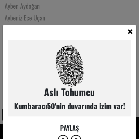
Ayben Aydoğan
Aybeniz Ece Uçan
×
Ayberk Tarcin
Ayça Altuğ
Aygen Tezcan
Ayla Çınaroğlu
Aylin Alıveren
Ayse Erktin
Aslı Tohumcu
ABONE OL
Aysel Sakarya
Kumbaracı50'nin duvarında izim var!
Aysim Altay
Aysu Nalbant Özkan
PAYLAŞ
Aysun Kala