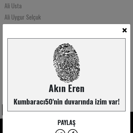
Ali Usta
Ali Uygur Selçuk
×
Alper Bahçekapılı
Altan Kavuncuoğlu
Altan Seymen
Andaç Kitiş
Arif Akkaya
Arif Ortakmaç
Akın Eren
ABONE OL
Arif Pişkin
Kumbaracı50'nin duvarında izim var!
Arman Acar
Arzu Mumcu
PAYLAŞ
Arzu Tuncer