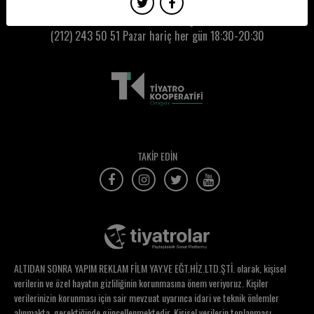
Asena Çolak
Kumbaracı50 Gişe:
(212) 243 50 51
Pazar hariç her gün 18:30-20:30
Asım Murat Engin
Aslı
Aslı Acarkan
Aslı Akın
Aslı Aşık
TAKİP EDİN
Aslı Ertekim
Aslı Mine Kuşhan
Aslı Sarıoğlu
Aslı Selin Uca
ALTIDAN SONRA YAPIM REKLAM FİLM YAY.VE EĞT.HİZ.LTD.ŞTİ. olarak, kişisel
Aslı Tohumcu
verilerin ve özel hayatın gizliliğinin korunmasına önem veriyoruz. Kişiler
verilerinizin korunması için sair mevzuat uyarınca idari ve teknik önlemler
Aslı Yalçın
alınmakta, gerektiğinde güncellenmektedir. Kişisel verilerin toplanması,