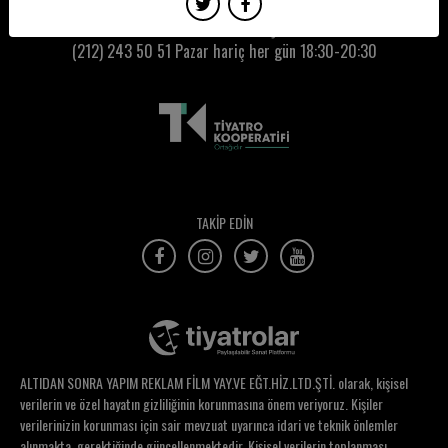
Ozan Altıntaş
Kumbaracı50 Gişe:
(212) 243 50 51
Pazar hariç her gün 18:30-20:30
Ömer Madra
Önder Dündar
Önder Gündüz
Önder Şahinoğullarıgil
Öykü Attila
TAKİP EDİN
Öykü Karan
Öykü Naz Altay
Özce Bilge Demoğlu
Özden Açıkgöz
ALTIDAN SONRA YAPIM REKLAM FİLM YAY.VE EĞT.HİZ.LTD.ŞTİ. olarak, kişisel
Özer Durmaz
verilerin ve özel hayatın gizliliğinin korunmasına önem veriyoruz. Kişiler
verilerinizin korunması için sair mevzuat uyarınca idari ve teknik önlemler
Özge Akdeniz
alınmakta, gerektiğinde güncellenmektedir. Kişisel verilerin toplanması,