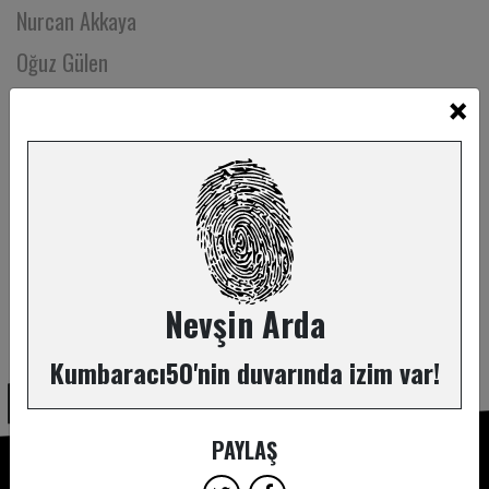
Nurcan Akkaya
Oğuz Gülen
×
Oğuz Kösebay
Oğuz Köykıran
Okyanus Özkaya
Olcay Uzunyayla
Onay Kaya
Onur Aruz
Nevşin Arda
ABONE OL
Orçun Okçuoğlu
Kumbaracı50'nin duvarında izim var!
Osman Orman
Oya Çelikyay
PAYLAŞ
Oya Hilal Çakmak