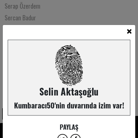
Serap Özerdem
Sercan Badur
×
Sercan Gidişoğlu
Serda Arslan
Serdar Buhan
Serdar Demir
Serhad Öztürk
Serhan Gürelli
Selin Aktaşoğlu
ABONE OL
Serhat Akdeniz
Kumbaracı50'nin duvarında izim var!
Serhat Eroğlu
Serim Dinç
PAYLAŞ
Serkan Aksu