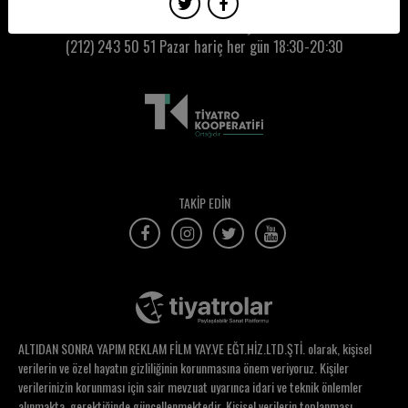
Serkan Özgün
Kumbaracı50 Gişe:
(212) 243 50 51
Pazar hariç her gün 18:30-20:30
Sernur Çiftçi
Serpil Baygören
Serpil Yalçın Celayir
Sertaç Batur
Sertaç Nicholas Güder
TAKİP EDİN
Setenay Yüksel
Sevcan Yalçın
Sevda Deniz Karali
Sevda Ertaş
ALTIDAN SONRA YAPIM REKLAM FİLM YAY.VE EĞT.HİZ.LTD.ŞTİ. olarak, kişisel
Sevda Özgüven
verilerin ve özel hayatın gizliliğinin korunmasına önem veriyoruz. Kişiler
verilerinizin korunması için sair mevzuat uyarınca idari ve teknik önlemler
Sevgi Galiba
alınmakta, gerektiğinde güncellenmektedir. Kişisel verilerin toplanması,