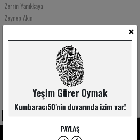
Zerrin Yanıkkaya
Zeynep Akın
×
Zeynep Attar
Zeynep Balkan
Zeynep Ceren Gedikali
Zeynep Doğrul
Zeynep Ekin Öner
Zeynep Emiroğlu Ateş
Yeşim Gürer Oymak
ABONE OL
Zeynep Günsür
Kumbaracı50'nin duvarında izim var!
Zeynep Hazal Sevinç
Zeynep Malaz
PAYLAŞ
Zeynep Mazıcı