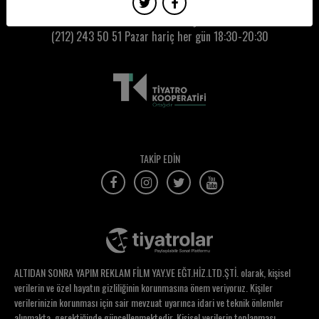
Zeynep Okan
Kumbaracı50 Gişe:
(212) 243 50 51
Pazar hariç her gün 18:30-20:30
Zeynep Ünal
Ziya Demirel
Zühre Küçükbezirci
TAKİP EDİN
ALTIDAN SONRA YAPIM REKLAM FİLM YAY.VE EĞT.HİZ.LTD.ŞTİ. olarak, kişisel
verilerin ve özel hayatın gizliliğinin korunmasına önem veriyoruz. Kişiler
verilerinizin korunması için sair mevzuat uyarınca idari ve teknik önlemler
alınmakta, gerektiğinde güncellenmektedir. Kişisel verilerin toplanması,