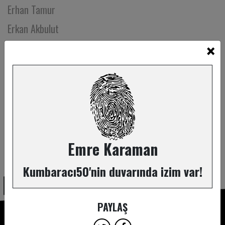
Erhan Tamur
Erkan Akbulut
×
Erkul Yazgan
Erman Buğdaypınarı
Erman Emre
Ertuğrul Oruç
Ertuğrul Postoğlu
Ertül Erdan
Emre Karaman
ABONE OL
Esin Beycan
Kumbaracı50'nin duvarında izim var!
Esin Ekmekci
Esra Erden
PAYLAŞ
Esra Kudde