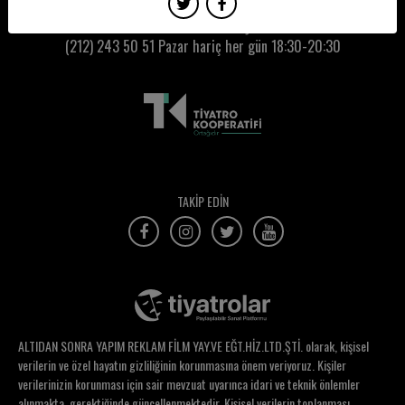
Esra Tonka
Kumbaracı50 Gişe:
(212) 243 50 51
Pazar hariç her gün 18:30-20:30
Esra Yıldız
Evrim Doğan
Evrim Sumer
Evrim Yavuz
Eylem Abalıoğlu
TAKİP EDİN
Eylem Acar
Eylül Ersan
Eylül Yeral
Eyüp Toprak
ALTIDAN SONRA YAPIM REKLAM FİLM YAY.VE EĞT.HİZ.LTD.ŞTİ. olarak, kişisel
Ezel Engin
verilerin ve özel hayatın gizliliğinin korunmasına önem veriyoruz. Kişiler
verilerinizin korunması için sair mevzuat uyarınca idari ve teknik önlemler
Ezgi Akdemir
alınmakta, gerektiğinde güncellenmektedir. Kişisel verilerin toplanması,