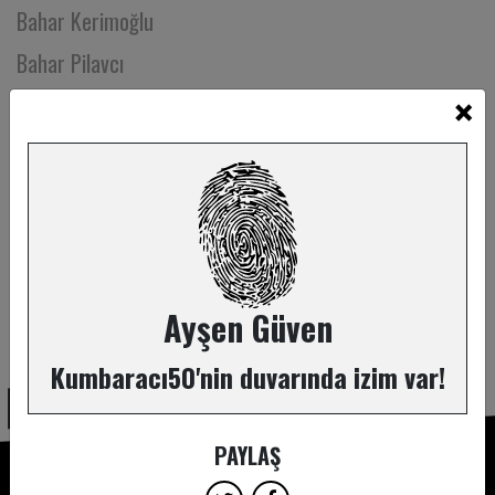
Bahar Kerimoğlu
Bahar Pilavcı
×
Balca Folyaoğlu
Banu Kuruoğlu
Barış Akdoğan
Barış Özer
Başak Akıncı
Başak Keser
Ayşen Güven
ABONE OL
Begüm Egesel
Kumbaracı50'nin duvarında izim var!
Bekir Başar Özer
Belgin Dağtekin
PAYLAŞ
Bengi Özboyacı