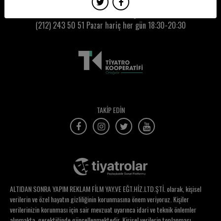
Bensu Güneş Orhunöz
Kumbaracı50 Gişe:
(212) 243 50 51
Pazar hariç her gün 18:30-20:30
Berivan Ersönmez
Berk Arda Yurdakul
Berkay Ateş
Berkay Bozkurt
Berna Adıgüzel
TAKİP EDİN
Berna Altın
Berna Balaban
Berna Egin
Berna Özkan
ALTIDAN SONRA YAPIM REKLAM FİLM YAY.VE EĞT.HİZ.LTD.ŞTİ. olarak, kişisel
Berrin Hatacikoğlu
verilerin ve özel hayatın gizliliğinin korunmasına önem veriyoruz. Kişiler
verilerinizin korunması için sair mevzuat uyarınca idari ve teknik önlemler
Berrin Tablacıoğlu
alınmakta, gerektiğinde güncellenmektedir. Kişisel verilerin toplanması,