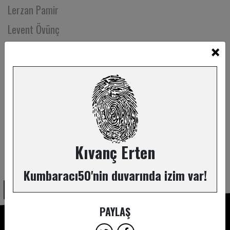
Lerzan Pamir
Levent Övünç
×
M. Ferhan Şensoy
M. Melih Korukçu
Mahperi Mertoğlu
Mehmet Ali Erkaya
Mehmet Çolak
Mehmet Emin Yıldız
Kıvanç Erten
ABONE OL
Mehmet Kaya
Kumbaracı50'nin duvarında izim var!
Mehmet Kerem Özel
Mehmet Nergiz
PAYLAŞ
Mehmet Nezih Barlas