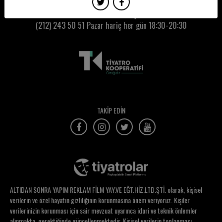
Mehmet Sertdemir
Kumbaracı50 Gişe:
(212) 243 50 51
Pazar hariç her gün 18:30-20:30
Mehmet Zafer Kitiş
Melike Gürkaynak Erbaşı
Melis Bitlis
Melis Sancak
Meltem Atasoy
TAKİP EDİN
Meltem Bozoflu
Meltem Ceyhan
Meltem Kökden
Meltem Yeşildağ Gümüş
ALTIDAN SONRA YAPIM REKLAM FİLM YAY.VE EĞT.HİZ.LTD.ŞTİ. olarak, kişisel
Menemşe Ekinsu Tamyürek
verilerin ve özel hayatın gizliliğinin korunmasına önem veriyoruz. Kişiler
verilerinizin korunması için sair mevzuat uyarınca idari ve teknik önlemler
Menzil Tepe
alınmakta, gerektiğinde güncellenmektedir. Kişisel verilerin toplanması,