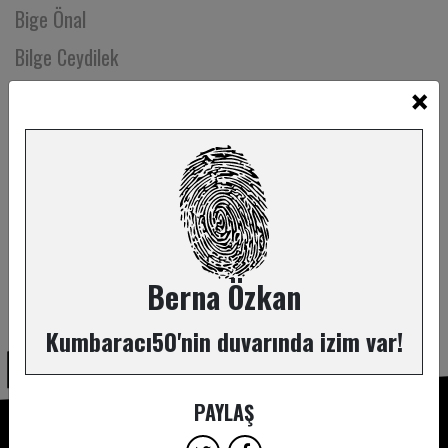
Bige Önal
Bilge Ceydilek
×
Bilge İyibozkurt
Bilgen Tamakan
Binnaz Akgül
Bircan Çoban
Birce Sunay
Birgan İşeri
Berna Özkan
ABONE OL
Birgül Sevinçli
Kumbaracı50'nin duvarında izim var!
Biriz Demirkaya
Biriz Tansu
PAYLAŞ
Birol Akoğlu