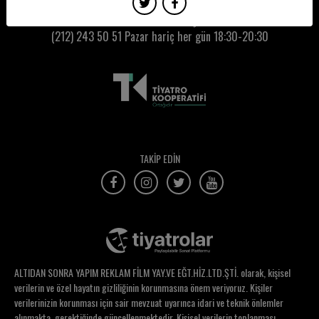
Birsen Karatay
Kumbaracı50 Gişe:
(212) 243 50 51
Pazar hariç her gün 18:30-20:30
Bora Basman
Buğra Ün
Buket Kubilay
Burak Gedik
Burak Köker
TAKİP EDİN
Burcu Akın Öztemel
Burcu Alpaslan
Burcu Bilen
Burcu Firdevs Demirağ
ALTIDAN SONRA YAPIM REKLAM FİLM YAY.VE EĞT.HİZ.LTD.ŞTİ. olarak, kişisel
Burcu Halaçoğlu
verilerin ve özel hayatın gizliliğinin korunmasına önem veriyoruz. Kişiler
verilerinizin korunması için sair mevzuat uyarınca idari ve teknik önlemler
Burcu Karaca
alınmakta, gerektiğinde güncellenmektedir. Kişisel verilerin toplanması,