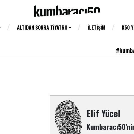
ALTIDAN SONRA TIYATRO
İLETIŞIM
K50 
#kumba
Elif Yücel
Kumbaracı50'nin