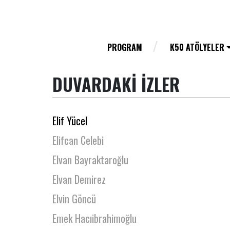
Elif İpek Akkaya
Elif Kurt
Elif Ongan Tekçe
PROGRAM
K50 ATÖLYELER
Elif Selin Mercan
DUVARDAKİ İZLER
Elif Tunaboylu
Elif Yonca
Elif Yücel
Elifcan Celebi
Elvan Bayraktaroğlu
Elvan Demirez
Elvin Göncü
Emek Hacıibrahimoğlu