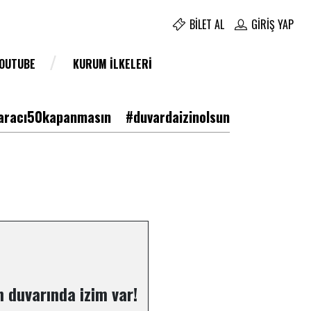
BILET AL
GIRIŞ YAP
YOUTUBE
KURUM İLKELERI
racı50kapanmasın
#duvardaizinolsun
 duvarında izim var!