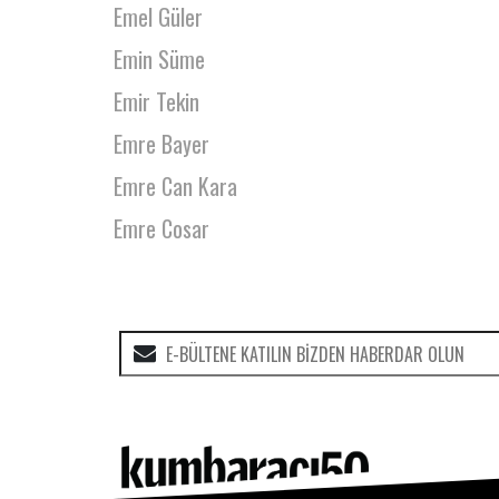
Emel Güler
Emin Süme
Emir Tekin
Emre Bayer
Emre Can Kara
Emre Cosar
Emre Coşkun
Emre Durma
Emre Karaman
Enes Has
Erdem Aydınlı
Erdem Gürbüz