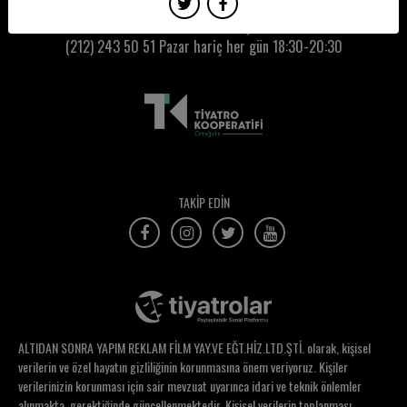
İdil Acim
Kumbaracı50 Gişe:
(212) 243 50 51
Pazar hariç her gün 18:30-20:30
İkbal Polat
İklil Şanal
İlhan Beyoğlu
İlhan Sadıkoğlu
İlkay Postoğlu
TAKİP EDİN
İlkcan Kavi
İlke Elgün
İlker Karabulut
İlker Karataş
ALTIDAN SONRA YAPIM REKLAM FİLM YAY.VE EĞT.HİZ.LTD.ŞTİ. olarak, kişisel
İnanç İleri
verilerin ve özel hayatın gizliliğinin korunmasına önem veriyoruz. Kişiler
verilerinizin korunması için sair mevzuat uyarınca idari ve teknik önlemler
İnci Bilaloğlu
alınmakta, gerektiğinde güncellenmektedir. Kişisel verilerin toplanması,