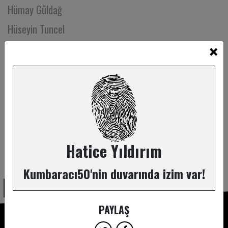
Hümay Güldağ
Hüseyin Tuncel
×
Ilgaz Bekiroğlu
Iraz Yöntem
Irmak Özer
Işıl Narmanlı
Itır Erhart
Itır Karabulut
Hatice Yıldırım
ABONE OL
İbrahim Köse
Kumbaracı50'nin duvarında izim var!
İbrahim Engin Kılıç
İbrahim Özgür Çiçek
PAYLAŞ
İbrahim Selim