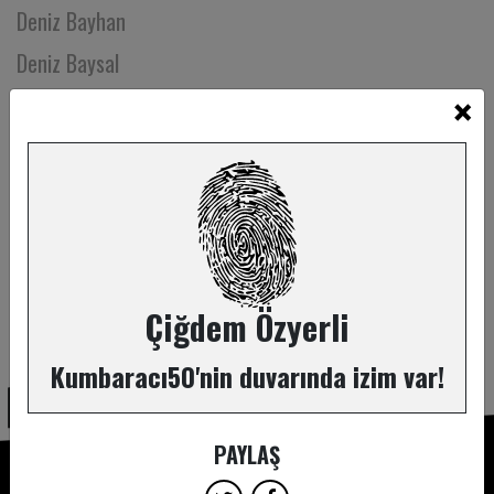
Deniz Bayhan
Deniz Baysal
×
Deniz Çelik
Deniz Engin
Deniz Göktaş
Deniz İnsel
Deniz Özbay
Deniz Yazgan
Çiğdem Özyerli
ABONE OL
Deniz Yüce Başarır
Kumbaracı50'nin duvarında izim var!
Denizcan Pamay
Deren Erelçin
PAYLAŞ
Derin Tuncel