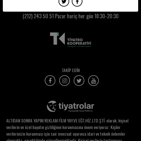
Derya Yavuz
Kumbaracı50 Gişe:
(212) 243 50 51
Pazar hariç her gün 18:30-20:30
Dicle Mutlu
Didem Bal
Didem Ertuğrul
Didem Kolukısa
Didem Ünsür
TAKİP EDİN
Dikmen Gürün
Dila Okcu
Dila Yağcı
Dilan Kurt
ALTIDAN SONRA YAPIM REKLAM FİLM YAY.VE EĞT.HİZ.LTD.ŞTİ. olarak, kişisel
Dilara Gurleyen
verilerin ve özel hayatın gizliliğinin korunmasına önem veriyoruz. Kişiler
verilerinizin korunması için sair mevzuat uyarınca idari ve teknik önlemler
Dilcu Güçlü
alınmakta, gerektiğinde güncellenmektedir. Kişisel verilerin toplanması,