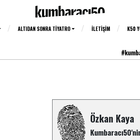
ALTIDAN SONRA TIYATRO
İLETIŞIM
K50 
#kumba
Özkan Kaya
Kumbaracı50'nin