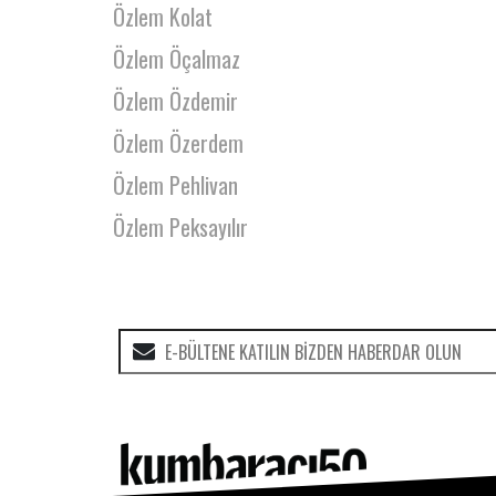
Özlem Kolat
Özlem Öçalmaz
Özlem Özdemir
Özlem Özerdem
Özlem Pehlivan
Özlem Peksayılır
Özlem Saygun
Özlem Uslu
Özlem-Mekin Mumcuoğlu
Pelin Bozkurt
Pelin Okumuş
Pelin Özkan