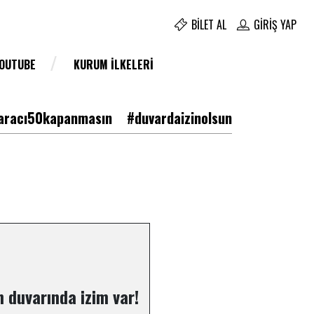
BILET AL
GIRIŞ YAP
YOUTUBE
KURUM İLKELERI
racı50kapanmasın
#duvardaizinolsun
 duvarında izim var!