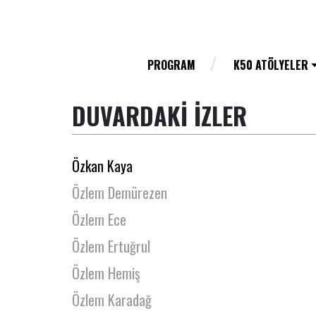
Özge Şahin
Özge Uysal
Özgün Akaçça
PROGRAM
K50 ATÖLYELER
Özgün Çakar
DUVARDAKİ İZLER
Özgür Can Gürpınar
Özgür Hacıer
Özkan Kaya
Özlem Demürezen
Özlem Ece
Özlem Ertuğrul
Özlem Hemiş
Özlem Karadağ