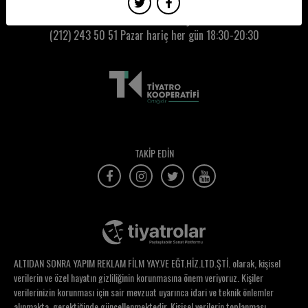
Tuğba İyigün
Kumbaracı50 Gişe:
(212) 243 50 51
Pazar hariç her gün 18:30-20:30
Tuğçe Bilgin
Tuğçe Ceylan
Tuğçe Uz
Tunç Öndemir
Tunç Tatoğlu
TAKİP EDİN
Turgay Tural
Tutku Çoşkun
Tülay Güleç Keskin
Tülay Günal
ALTIDAN SONRA YAPIM REKLAM FİLM YAY.VE EĞT.HİZ.LTD.ŞTİ. olarak, kişisel
Tülin Gümüştekin
verilerin ve özel hayatın gizliliğinin korunmasına önem veriyoruz. Kişiler
verilerinizin korunması için sair mevzuat uyarınca idari ve teknik önlemler
Tülin Özen
alınmakta, gerektiğinde güncellenmektedir. Kişisel verilerin toplanması,