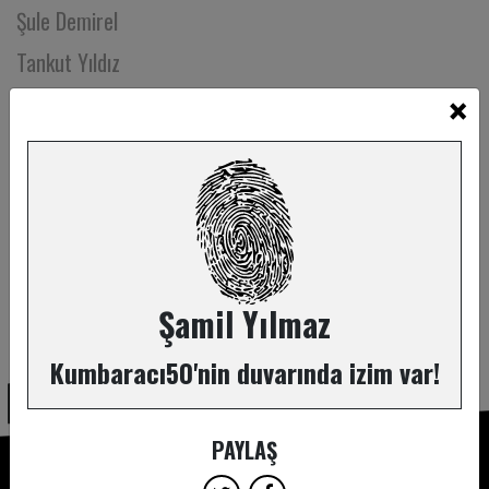
Şule Demirel
Tankut Yıldız
×
Tansu Sönmez
Tarık Volkan Cengen
Tilbe Saran
Timuçin Gürer
Timur Erbil
Tiyatro Alesta
Şamil Yılmaz
ABONE OL
Tiyatro Martı
Kumbaracı50'nin duvarında izim var!
Tiyatrokare
Tolga Burçak
PAYLAŞ
Tuba Ayhan