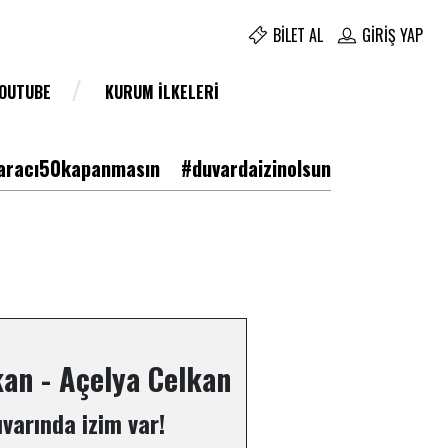
BILET AL
GIRIŞ YAP
YOUTUBE
KURUM İLKELERI
racı50kapanmasın
#duvardaizinolsun
an - Açelya Celkan
varında izim var!