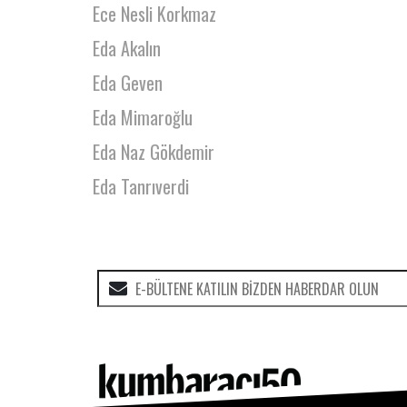
Ece Nesli Korkmaz
Eda Akalın
Eda Geven
Eda Mimaroğlu
Eda Naz Gökdemir
Eda Tanrıverdi
Edibe Buğra
Efe Çizmecioğlu
Efsa Kuraner
Efsun Pırıl Yeneroğlu
Ekin Aytac
Ekin İnal