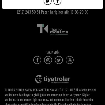
Hülya Kantar
Kumbaracı50 Gişe:
(212) 243 50 51
Pazar hariç her gün 18:30-20:30
Hümay Güldağ
Hüseyin Tuncel
Ilgaz Bekiroğlu
Iraz Yöntem
Irmak Özer
TAKİP EDİN
Işıl Narmanlı
Itır Erhart
Itır Karabulut
İbrahim Köse
ALTIDAN SONRA YAPIM REKLAM FİLM YAY.VE EĞT.HİZ.LTD.ŞTİ. olarak, kişisel
İbrahim Engin Kılıç
verilerin ve özel hayatın gizliliğinin korunmasına önem veriyoruz. Kişiler
verilerinizin korunması için sair mevzuat uyarınca idari ve teknik önlemler
İbrahim Özgür Çiçek
alınmakta, gerektiğinde güncellenmektedir. Kişisel verilerin toplanması,