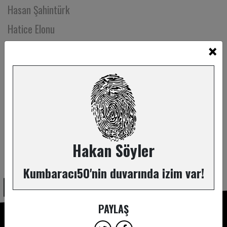
Hasan Şahintürk
Hatice Elonu
×
Hatice Leyla Sürmeli
Hatice Sınar
Hatice Yıldırım
Hazal Erol
Hazal Türesan
Hepsi Hikaye Tiyatro Ekibi
Hakan Söyler
ABONE OL
Heval Aslan
Kumbaracı50'nin duvarında izim var!
Hilal Erdoğan
Hilal Sönmez
PAYLAŞ
Hülya Kahyalar