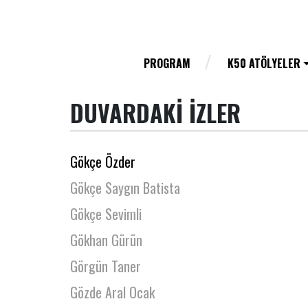
Gaye Yalçın
Gencay Gedik Çoban
Gencer Özkazman
PROGRAM
K50 ATÖLYELER
Gizem Çakır Yeşil
DUVARDAKİ İZLER
Gizem Sarı
Gökçe Erdoğan
Gökçe Özder
Gökçe Saygın Batista
Gökçe Sevimli
Gökhan Gürün
Görgün Taner
Gözde Aral Ocak