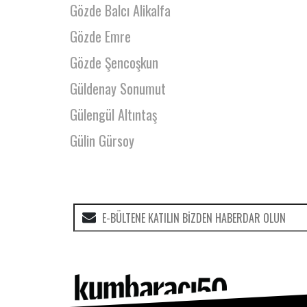
Gözde Balcı Alikalfa
Gözde Emre
Gözde Şencoşkun
Güldenay Sonumut
Gülengül Altıntaş
Gülin Gürsoy
Gülseren Gürşen
Gülseren Yalçın
Gülşah Fırıncıoğlu
Gülüzar Erdoğan
Güneş Baysan
Güneş Merve Akyol