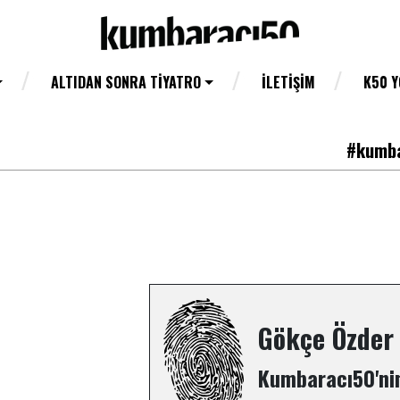
ALTIDAN SONRA TIYATRO
İLETIŞIM
K50 
#kumba
Gökçe Özder
Kumbaracı50'nin