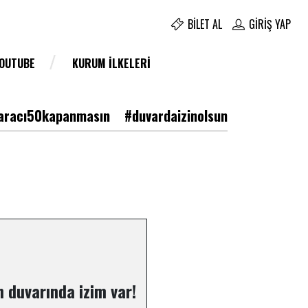
BILET AL
GIRIŞ YAP
YOUTUBE
KURUM İLKELERI
racı50kapanmasın
#duvardaizinolsun
 duvarında izim var!