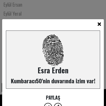
Eylül Ersan
Eylül Yeral
×
Eyüp Toprak
Ezel Engin
Ezgi Akdemir
Ezgi Barış Takan
Ezgi Karabulut Türkseven
Ezgi Mamus
Esra Erden
ABONE OL
Ezgi Torun
Kumbaracı50'nin duvarında izim var!
Farah Hattab
Fatih Çetintaş
PAYLAŞ
Fatma Eminaga