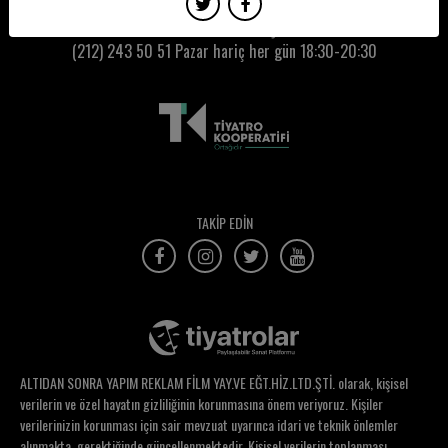
Fatma İklil Şanal
Kumbaracı50 Gişe:
(212) 243 50 51
Pazar hariç her gün 18:30-20:30
Fatma Kılıç
Fatoş Sevinç Erbulak
Fatoş Yılmaz
Ferda Karıkoğlu
Feride Çetin
TAKİP EDİN
Feride Serap Korkusuz
Fırat Köker
Fikret Filiz Gündoğdu
Filiz Asar
ALTIDAN SONRA YAPIM REKLAM FİLM YAY.VE EĞT.HİZ.LTD.ŞTİ. olarak, kişisel
Filiz Bozkuş Al
verilerin ve özel hayatın gizliliğinin korunmasına önem veriyoruz. Kişiler
verilerinizin korunması için sair mevzuat uyarınca idari ve teknik önlemler
Filiz Karahasanoğlu
alınmakta, gerektiğinde güncellenmektedir. Kişisel verilerin toplanması,