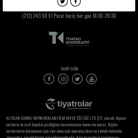
Ebru Sürek
Kumbaracı50 Gişe:
(212) 243 50 51
Pazar hariç her gün 18:30-20:30
Ece Akın
Ece Dizdar
Ece Güneş Aydın
Ece Metin
Ece Nesli Korkmaz
TAKİP EDİN
Eda Akalın
Eda Geven
Eda Mimaroğlu
Eda Naz Gökdemir
ALTIDAN SONRA YAPIM REKLAM FİLM YAY.VE EĞT.HİZ.LTD.ŞTİ. olarak, kişisel
Eda Tanrıverdi
verilerin ve özel hayatın gizliliğinin korunmasına önem veriyoruz. Kişiler
verilerinizin korunması için sair mevzuat uyarınca idari ve teknik önlemler
Edibe Buğra
alınmakta, gerektiğinde güncellenmektedir. Kişisel verilerin toplanması,