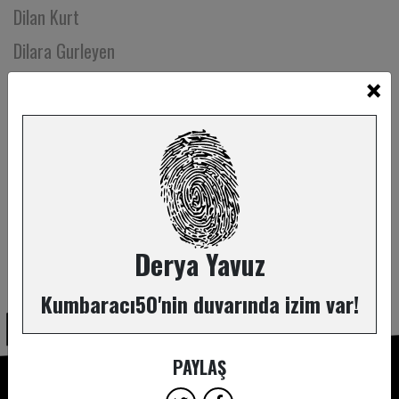
Dilan Kurt
Dilara Gurleyen
×
Dilcu Güçlü
Dilde Mahalli
Dilek Yaşar
Doğan Yılmaz
Doğu Yaşar Akal
Doret Barokas
Derya Yavuz
ABONE OL
Dr.Hülya Yüksel
Kumbaracı50'nin duvarında izim var!
Duygu Kaya
Duygu Steinborn
PAYLAŞ
Ebru Nihan Celkan - Açelya Celkan