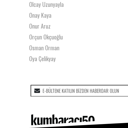
Olcay Uzunyayla
Onay Kaya
Onur Aruz
Orçun Okçuoğlu
Osman Orman
Oya Çelikyay
Oya Hilal Çakmak
Ozan Altıntaş
Ömer Madra
Önder Dündar
Önder Gündüz
Önder Şahinoğullarıgil