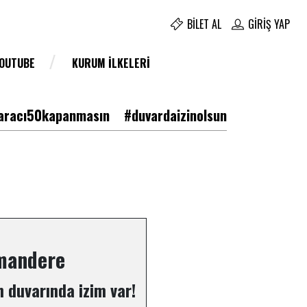
BILET AL
GIRIŞ YAP
YOUTUBE
KURUM İLKELERI
racı50kapanmasın
#duvardaizinolsun
mandere
 duvarında izim var!