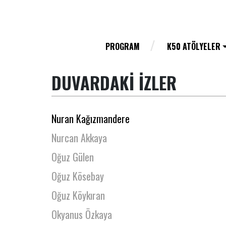
Nihan Serbetci
Nilay Doğan
Nilgün Kıztan
PROGRAM
K50 ATÖLYELER
Nukte Reytan
DUVARDAKİ İZLER
Nur Ayvaz Çavdaroğlu
Nur Uslu
Nuran Kağızmandere
Nurcan Akkaya
Oğuz Gülen
Oğuz Kösebay
Oğuz Köykıran
Okyanus Özkaya