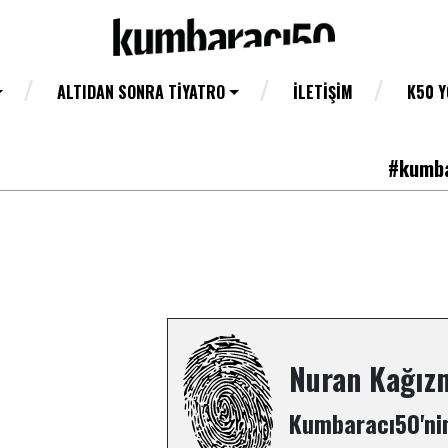
ALTIDAN SONRA TIYATRO
İLETIŞIM
K50 
#kumba
Nuran Kağız
Kumbaracı50'nin