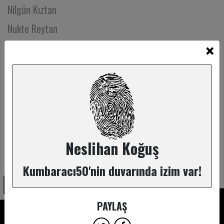
Nilgün Kıztan
Nukte Reytan
×
Nur Ayvaz Çavdaroğlu
Nur Uslu
Nuran Kağızmandere
Nurcan Akkaya
Oğuz Gülen
Oğuz Kösebay
Neslihan Koğuş
ABONE OL
Oğuz Köykıran
Kumbaracı50'nin duvarında izim var!
Okyanus Özkaya
Olcay Uzunyayla
PAYLAŞ
Onay Kaya