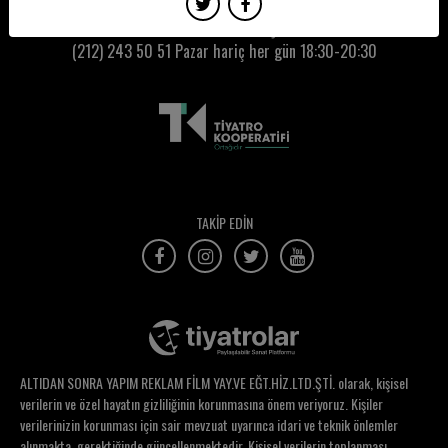
Onur Aruz
Kumbaracı50 Gişe:
(212) 243 50 51
Pazar hariç her gün 18:30-20:30
Orçun Okçuoğlu
Osman Orman
Oya Çelikyay
Oya Hilal Çakmak
Ozan Altıntaş
TAKİP EDİN
Ömer Madra
Önder Dündar
Önder Gündüz
Önder Şahinoğullarıgil
ALTIDAN SONRA YAPIM REKLAM FİLM YAY.VE EĞT.HİZ.LTD.ŞTİ. olarak, kişisel
Öykü Attila
verilerin ve özel hayatın gizliliğinin korunmasına önem veriyoruz. Kişiler
verilerinizin korunması için sair mevzuat uyarınca idari ve teknik önlemler
Öykü Karan
alınmakta, gerektiğinde güncellenmektedir. Kişisel verilerin toplanması,