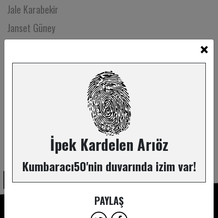
Jale Karabekir
Janset Güney
×
Jülide Aner
Kemal Aydoğan
Kemal Tanişan
Kıvanç Erten
Kumru Cantürk
Kurtco Nakliyat
İpek Kardelen Arıöz
ABONE OL
Kuytu Tiyatro
Kumbaracı50'nin duvarında izim var!
Kübra Sözen
Kübra Şafak
PAYLAŞ
Lale Sanalan