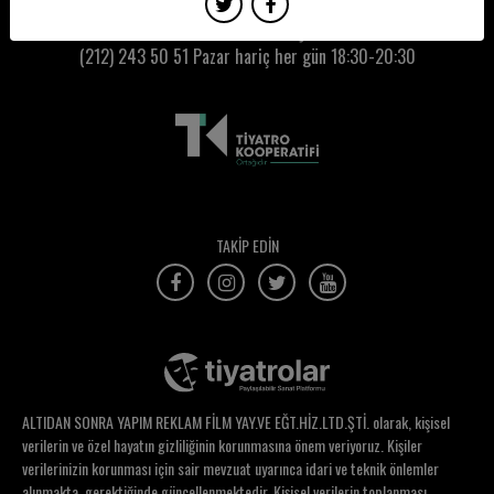
Lara Narin
Kumbaracı50 Gişe:
(212) 243 50 51
Pazar hariç her gün 18:30-20:30
Lena Seren Yeniyorgan
Lerzan Pamir
Levent Övünç
M. Ferhan Şensoy
M. Melih Korukçu
TAKİP EDİN
Mahperi Mertoğlu
Mehmet Ali Erkaya
Mehmet Çolak
Mehmet Emin Yıldız
ALTIDAN SONRA YAPIM REKLAM FİLM YAY.VE EĞT.HİZ.LTD.ŞTİ. olarak, kişisel
Mehmet Kaya
verilerin ve özel hayatın gizliliğinin korunmasına önem veriyoruz. Kişiler
verilerinizin korunması için sair mevzuat uyarınca idari ve teknik önlemler
Mehmet Kerem Özel
alınmakta, gerektiğinde güncellenmektedir. Kişisel verilerin toplanması,