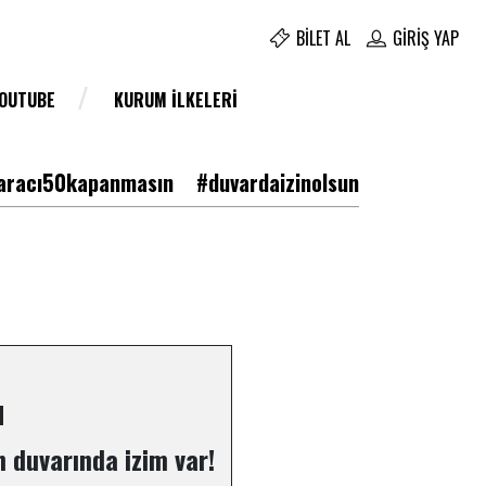
BILET AL
GIRIŞ YAP
YOUTUBE
KURUM İLKELERI
racı50kapanmasın
#duvardaizinolsun
u
 duvarında izim var!