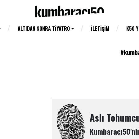
ALTIDAN SONRA TIYATRO
İLETIŞIM
K50 
#kumba
Aslı Tohumc
Kumbaracı50'nin