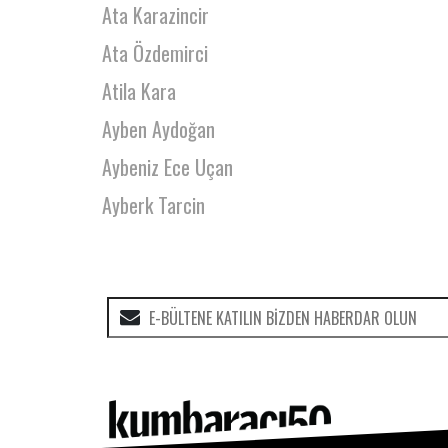
Ata Karazincir
Ata Özdemirci
Atila Kara
Ayben Aydoğan
Aybeniz Ece Uçan
Ayberk Tarcin
Ayça Altuğ
Aygen Tezcan
Ayla Çınaroğlu
Aylin Alıveren
Ayse Erktin
Aysel Sakarya