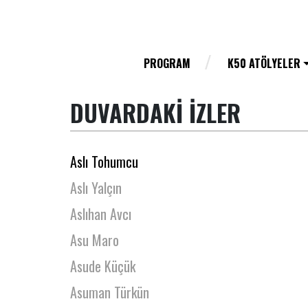
Aslı Akın
Aslı Aşık
Aslı Ertekim
PROGRAM
K50 ATÖLYELER
Aslı Mine Kuşhan
DUVARDAKİ İZLER
Aslı Sarıoğlu
Aslı Selin Uca
Aslı Tohumcu
Aslı Yalçın
Aslıhan Avcı
Asu Maro
Asude Küçük
Asuman Türkün