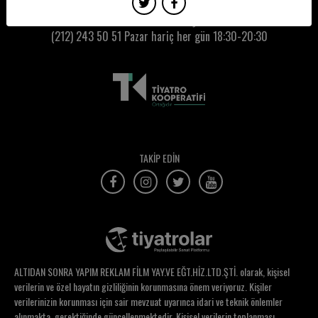
Gizem Çakır Yeşil
Kumbaracı50 Gişe:
(212) 243 50 51
Pazar hariç her gün 18:30-20:30
Gizem Sarı
Gökçe Erdoğan
Gökçe Özder
Gökçe Saygın Batista
Gökçe Sevimli
TAKİP EDİN
Gökhan Gürün
Görgün Taner
Gözde Aral Ocak
Gözde Balcı Alikalfa
ALTIDAN SONRA YAPIM REKLAM FİLM YAY.VE EĞT.HİZ.LTD.ŞTİ. olarak, kişisel
Gözde Emre
verilerin ve özel hayatın gizliliğinin korunmasına önem veriyoruz. Kişiler
verilerinizin korunması için sair mevzuat uyarınca idari ve teknik önlemler
Gözde Şencoşkun
alınmakta, gerektiğinde güncellenmektedir. Kişisel verilerin toplanması,