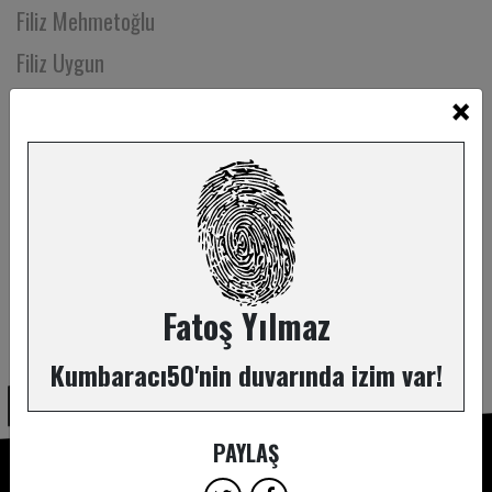
Filiz Mehmetoğlu
Filiz Uygun
×
Filiz Uzuner
Film Hafızası
Funda Çetintaş
Funda Oğuz
Funda Sarıcı
Gamze Esmail
Fatoş Yılmaz
ABONE OL
Gamze Gorur
Kumbaracı50'nin duvarında izim var!
Gaye Yalçın
Gencay Gedik Çoban
PAYLAŞ
Gencer Özkazman